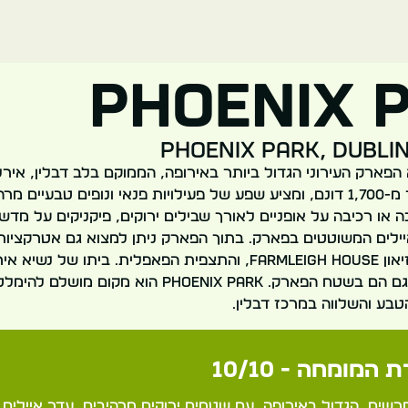
Phoenix 
Phoenix Park, Dublin
Phoenix הוא הפארק העירוני הגדול ביותר באירופה, הממוקם בלב דבלין, א
משתרע על פני יותר מ-1,700 דונם, ומציע שפע של פעילויות פנאי ונופים טבעי
ה או רכיבה על אופניים לאורך שבילים ירוקים, פיקניקים על מדש
ילים המשוטטים בפארק. בתוך הפארק ניתן למצוא גם אטרקציות מ
החיות של דבלין, מוזיאון Farmleigh House, והתצפית הפאפלית. ביתו
האמריקני ממוקמים גם הם בשטח הפארק. Phoenix Park הוא מקו
טבע והשלווה במרכז דבלין.
 המומחה - 10/10
מרשים, הגדול באירופה, עם שטחים ירוקים מרהיבים, עדר איילים,