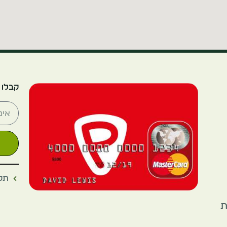
קבלו 
תקנ
את