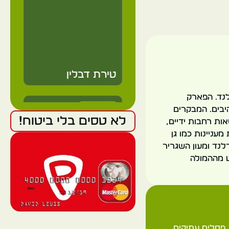
טירת דבלין
ירלנד. הפארק
Ireland
ים מרהיבים. המבקרים
לא טסים בלי ביטוח!
אות רחבות ידיים,
Dublin
עניינות כמו גן
 של נשיא אירלנד ומעון השגריר
ם מושלם להימלט מההמולה
ספריית טריניטי
קולג'
 פסלים עתיקים