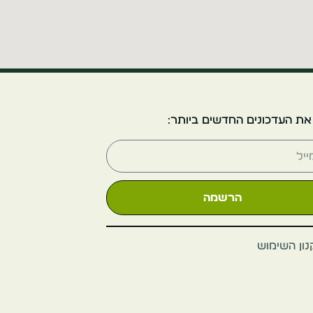
המוזיאון הלאומי
של אירלנד -
ארכיאולוגיה
Ireland
את העדכונים החדשים ביותר:
Dublin
הרשמה
ון השימוש
ראס האות'