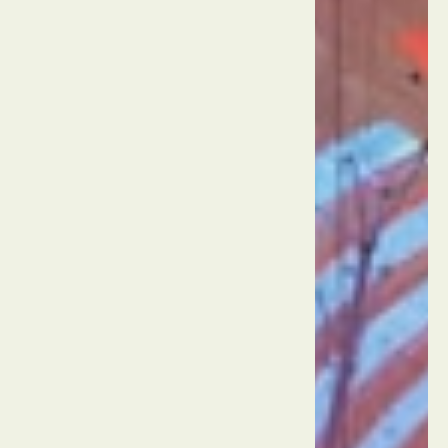
הוטל
וקזינו
בלאג'יו
ארה"ב
לאס
וגאס
ונציאן
לאס