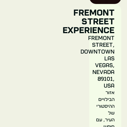
מוזיאון
Fremont
נאון
Street
Experience
ארה"ב
Fremont
Street,
לאס
Downtown
וגאס
Las
Vegas,
Nevada
89101,
USA
אזור
האקסקליבור
הבילויים
ההיסטורי
של
העיר, עם
מופעי