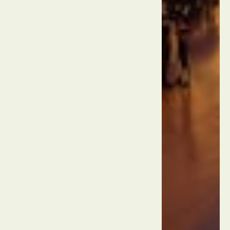
Mandalay
Bay
ארה"ב
לאס
וגאס
מופעי
המים
של
בלאג'יו