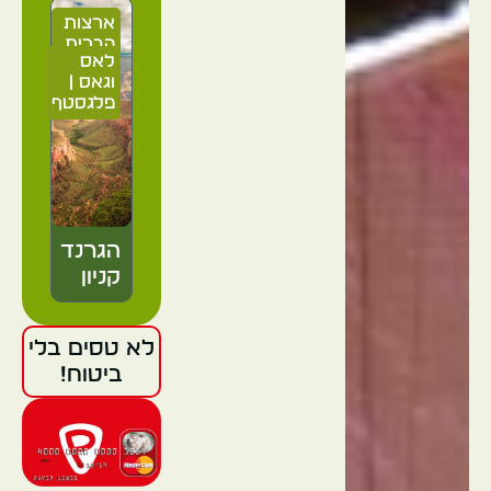
ארצות
הברית
לאס
וגאס |
פלגסטף
הגרנד
קניון
לא טסים בלי
ארה"ב
ביטוח!
לאס
וגאס