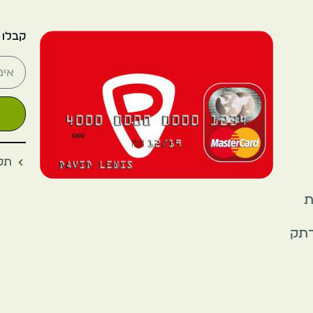
קבלו 
תקנ
את
רתק