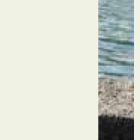
רזידנץ
מינכן
מינכן
גרמניה