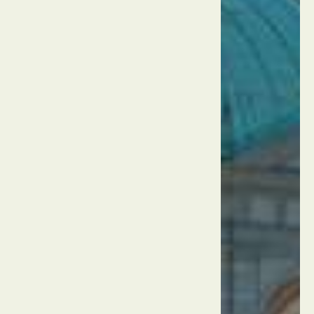
הגן
האנגלי
מינכן
גרמניה
מריאנפלאץ
מינכן