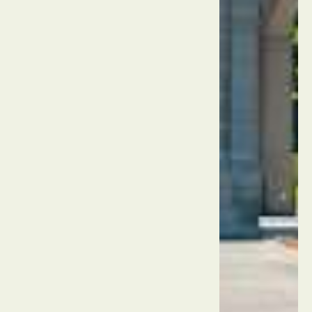
גרמניה
מוזיאון
דויטשס
מינכן
גרמניה