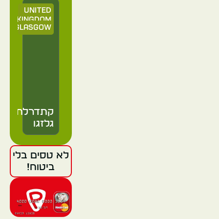
United
Kingdom
Glasgow
קתדרלת
גלזגו
לא טסים בלי
United
ביטוח!
Kingdom
Glasgow