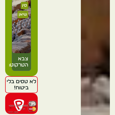
סין
שיאן
צבא
הטרקוטה
לא טסים בלי
ביטוח!