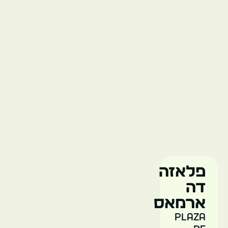
קוסטנרה
Chile
Santiago
פארק
קווינטה
נורמל
פלאזה
דה
ארמאס
Plaza