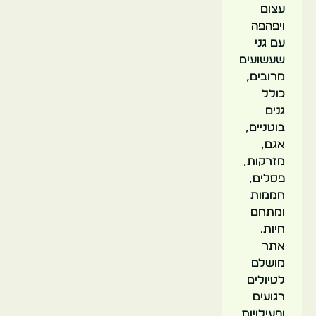
אוניברסום
עצום
ויפהפה
עם גני
גרמניה
שעשועים
מרובים,
המבורג
כולל
גנים
בוטניים,
אגם,
מזרקות,
פסלים,
חממות
עולם
ומתחם
המיניאטורות
חיות.
אתר
מושלם
לטיולים
רגועים
ופעילויות