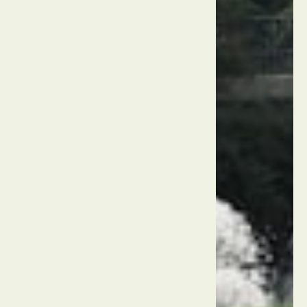
פארק
פלנטן
און
בלומן
גרמניה
המבורג
רחוב
רפרבאן