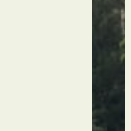
המבורג
איים
האלסטר
גרמניה
המבורג