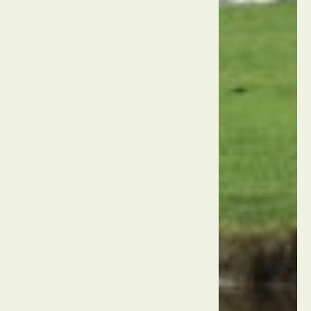
גרמניה
המבורג
אולם
העירייה
של
המבורג
גרמניה
המבורג