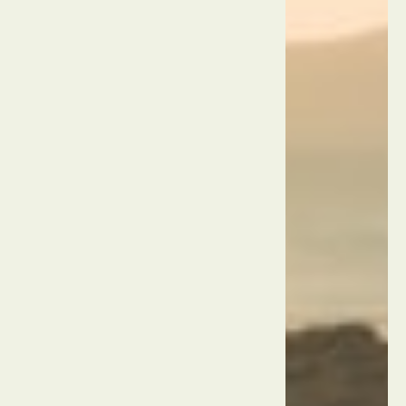
העיר
העתיקה
(קאלצ'י)
טורקיה
אנטליה
מוזיאון
אנטליה