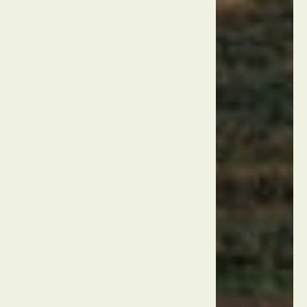
יאט
לימאן
טורקיה
אנטליה
פארק
הטבע