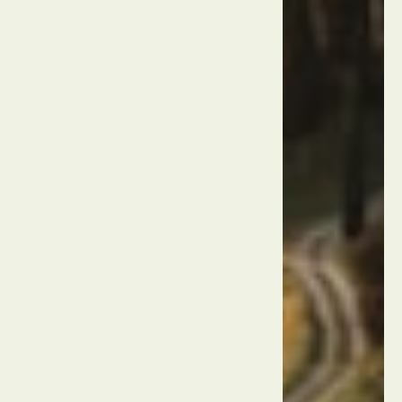
פארק
קוניאלטי
טורקיה
אנטליה
אקווריום
אנטליה