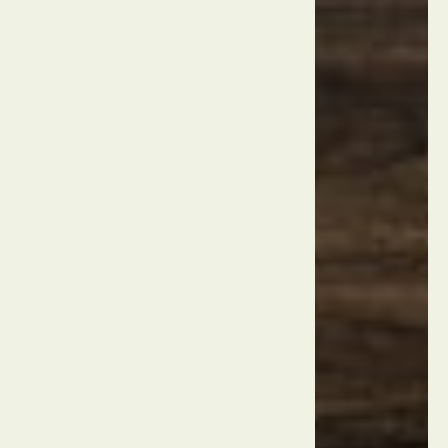
קורשונלו
טורקיה
אנטליה
מנזר
סנט
פאולוס