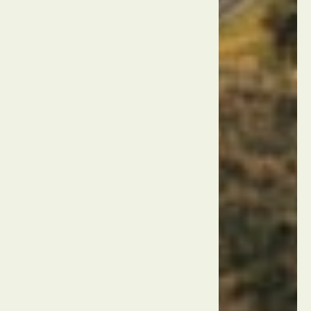
טורקיה
אנטליה
מגדל
השעון
טורקיה
אנטליה