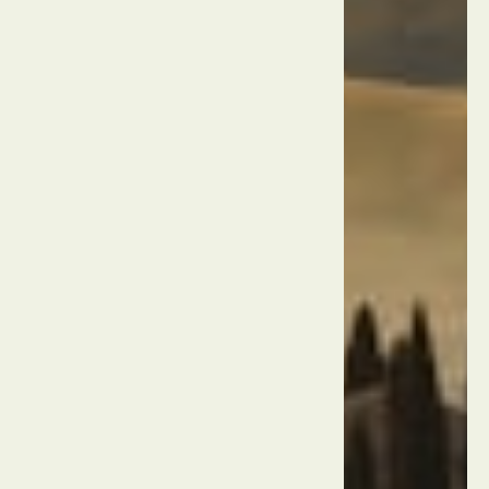
טורקיה
אנטליה
מפלי
דודן
טורקיה
אנטליה