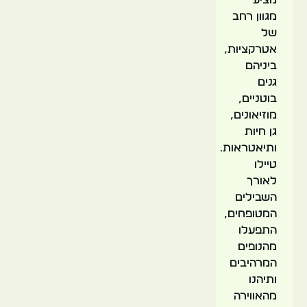
מציע
מגוון רחב
של
אטרקציות,
שמורת
ביניהם
הטבע
גנים
טורי
בוטניים,
פיינס
מוזיאונים,
גן חיות
ותיאטראות.
טיילו
לאורך
השבילים
המטופחים,
התפעלו
מהנופים
המרהיבים
ותיהנו
מהאווירה