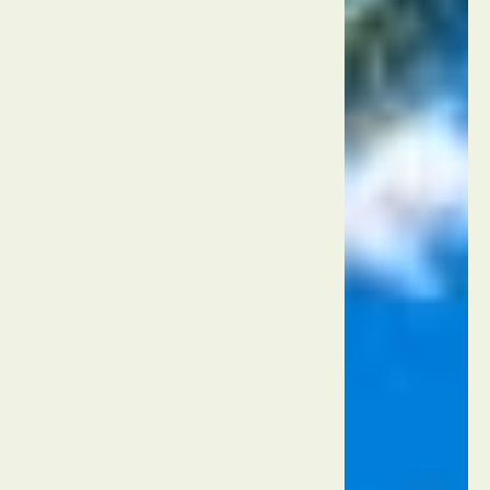
גן
החיות
של
סן
דייגו
ארה"ב
סן דייגו