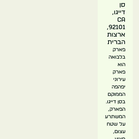
סן
דייגו,
CA
92101,
ארצות
הברית
פארק
פארק
המצוקות
בלבואה
הטבעי
הוא
של
פארק
סאנסט
עירוני
יפהפה
הממוקם
ארה"ב
בסן דייגו.
הפארק,
סן דייגו
המשתרע
על שטח
עצום,