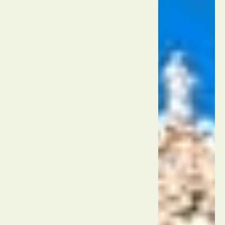
מוזיאון
USS
Midway
ארה"ב
סן דייגו
לה
ג'ולה
קוב
ארצות