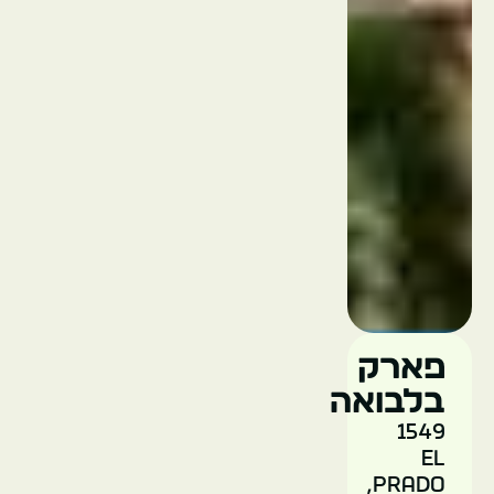
אי
קורונדו
ארה"ב
סן דייגו
אנדרטת
פארק
קברייו
בלבואה
1549
ארה"ב
El
סן דייגו
Prado,