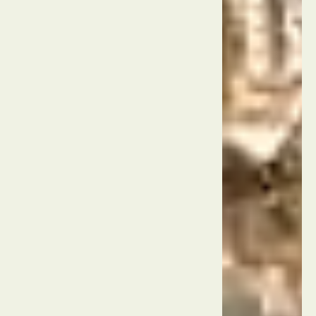
העיר
העתיקה
של
סן
דייגו
ארה"ב
סן דייגו