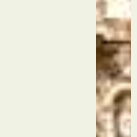
הברית
סן דייגו
סיוורלד
סן
דייגו
ארה"ב
סן דייגו