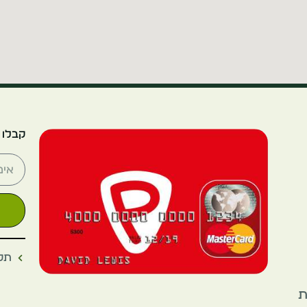
קבלו 
תקנ
את