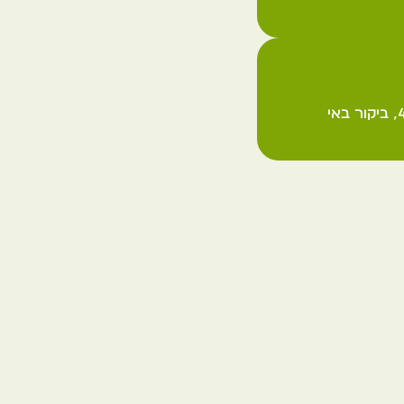
צפייה בשקיעה וזריחה, צילום פוטוגני במראה המים בעונת הגשמים, סיורים ברכבי 4×4, ביקור באי