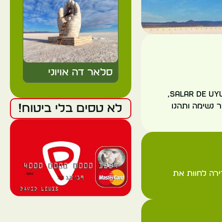
סלאר דה אויוני
סלאר דה אויוני (Salar de Uyuni): היכנסו אל תוך מרחב אינסופי של מלח לבן ב Salar de Uyuni,
 נשימה ותהנו
לא טסים בלי ביטוח!
ירה לחוות את