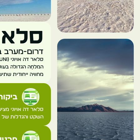
סלאר 
דרום-מערב בו
המלחָה הגדולה בעול
מחוויה ייחודית שתי
ביקורת
סלאר דה אויוני מצי
השקט והגדלות של ה
פרטי 