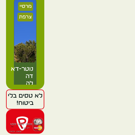
מרסיי
צרפת
נוטר-דאם
דה
לה
גארד
לא טסים בלי
ביטוח!
מרסיי
צרפת