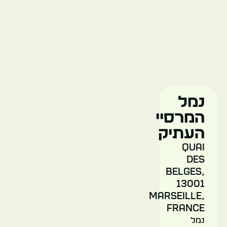
Mucem
(מוזיאון
התרבויות
נמל
האירופאיות
המרסיי
והים
תיכוניות)
העתיק
Quai
des
מרסיי
Belges,
צרפת
13001
Marseille,
France
נמל