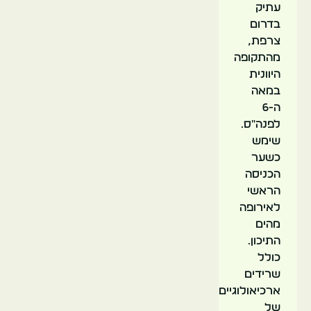
עתיק
בדרום
צרפת,
ואדיון
מהתקופה
דה
היוונית
אופ
במאה
ה-6
לפנה"ס.
שימש
כשער
הכניסה
הראשי
לאירופה
מהים
התיכון.
כולל
שרידים
ארכיאולוגיים
של