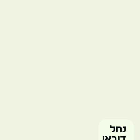
נחל
דובאי