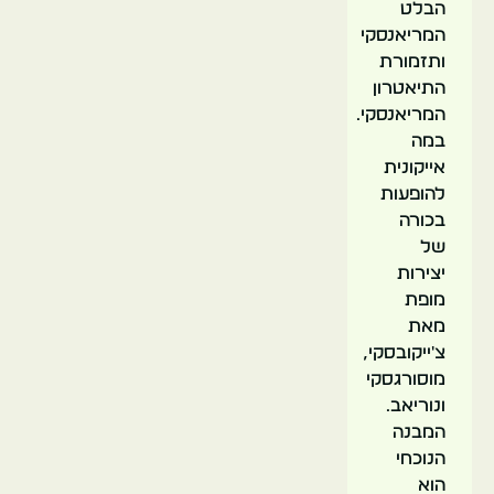
הבלט
המריאנסקי
ותזמורת
התיאטרון
המריאנסקי.
במה
אייקונית
להופעות
בכורה
של
יצירות
מופת
מאת
צ'ייקובסקי,
מוסורגסקי
ונוריאב.
המבנה
הנוכחי
הוא