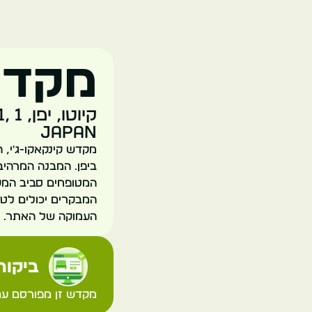
מקדש 
קי
Japan
מקדש קינקאקו-ג'י, 
ביפן. המבנה המרהיב
המטופחים סביב המקד
המבקרים יכולים לט
העמוקה של האתר. מק
ביקורת
מקדש זן מפורסם עם ב