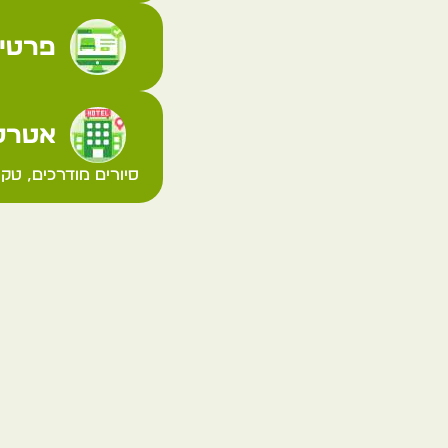
פרטי 
אטרקצ
סיורים מודרכים, טק