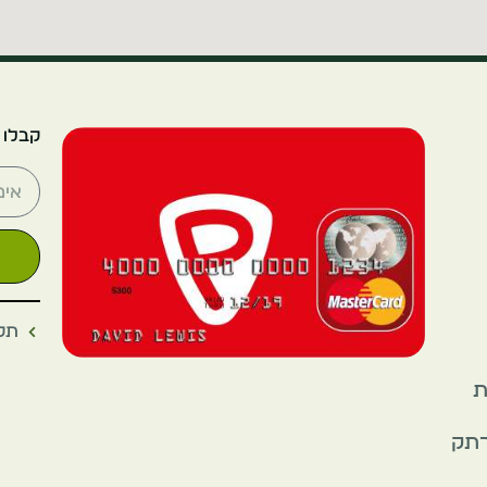
קבלו 
תקנ
את
רתק