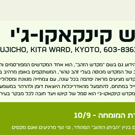
קינקאקו-ג'י
וטו, יפן, 1 jicho, Kita Ward, Kyoto, 603-8361
הידוע גם בשם "מקדש הזהב", הוא אחד המקדשים המפורסמים והפו
 של המקדש מכוסה בעלי זהב טהור, המשתקפים באופן מרהיב בא
ש מציעים מראה יפהפה בכל עונה, עם צמחייה מגוונת ומסלולי ה
ייל במתחם, להתפעל מהאדריכלות היוצאת דופן ולהרהר במשמעו
דש קינקאקו-ג'י הוא סמל של קיוטו ויעד חובה לכל מבקר בעיר.
 המומחה - 10/9
ניין "הביתן הזהוב" המהודר, גני נוף מרגיעים ואגם מקסים