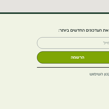
קיוטו ארשיימה
יפן
את העדכונים החדשים ביותר:
קיוטו
הרשמה
ון השימוש
Fushimi Inari
Shrine
יפן
קיוטו