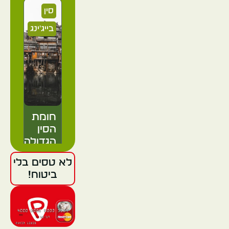
סין
בייג'ינג
חומת
הסין
הגדולה
לא טסים בלי
ביטוח!
סין
בייג'ינג