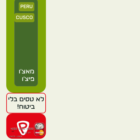
Peru
Cusco
מאצ'ו
פיצ'ו
לא טסים בלי
Peru
ביטוח!
Cusco