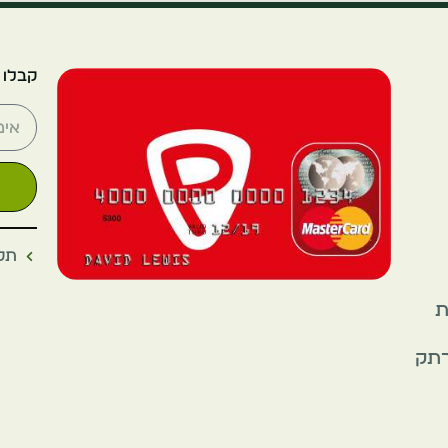
קבלו 
תקנ
את
רתק