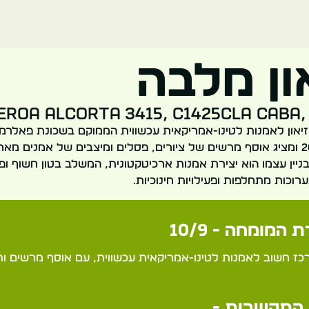
ון מלבה
ueroa Alcorta 3415, C1425CLA CABA
וזיאון לאמנות לטינו-אמריקאית עכשווית הממוקם בשכונת פאלרמו 
המוזיאון נוסד ב-2001 ומציג אוסף מרשים של ציורים, פסלים ומיצבים של אמנים 
ניין עצמו הוא יצירת אמנות ארכיטקטונית, המשלב בטון חשוף ו
ערוכות מתחלפות ופעילויות חינוכיות.
 המומחה - 10/9
רכז חשוב לאמנות לטינו-אמריקאית עכשווית, עם אוסף מרשים ו
התקשרות -