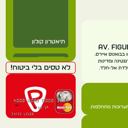
תיאטרון קולון
Av. Fig
בבואנוס איירס.
Argentina
מארגנטינה ומדינות
לא טסים בלי ביטוח!
פלדת אל-חלד.
Buenos Aires
תערוכות מתחלפות.
בית הקברות לה
ריקולטה