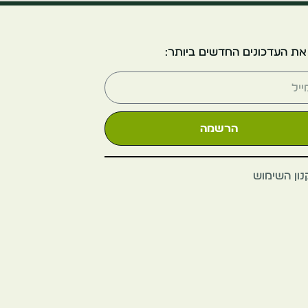
אל אתניאו גרנד
ספלנדיד
את העדכונים החדשים ביותר:
Argentina
Buenos Aires
הרשמה
ון השימוש
פוארטו מדרו