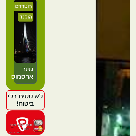
רוטרדם
הולנד
גשר
ארסמוס
לא טסים בלי
רוטרדם
ביטוח!
הולנד