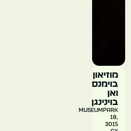
SS
רוטרדם
רוטרדם
מוזיאון
הולנד
בוימנס
ואן
בוינינגן
Museumpark
18,
3015
הנמל