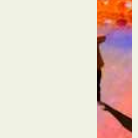
הולנד
קונסטהל
רוטרדם
רוטרדם
הולנד