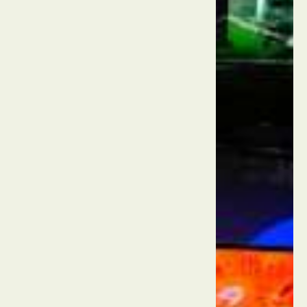
אירומסט
רוטרדם
הולנד
מרקתל
רוטרדם