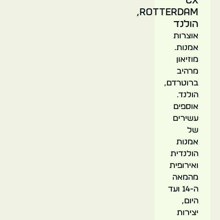
CX
העתיק
Rotterdam,
(אודה
הולנד
האוון)
אוצרות
אמנות.
מוזיאון
רוטרדם
מרהיב
הולנד
ברוטרדם,
הולנד.
אוספים
עשירים
של
אמנות
הולנדית
פסל
ואירופית
העיר
מהמאה
ההרוסה
ה-14 ועד
היום,
יצירות