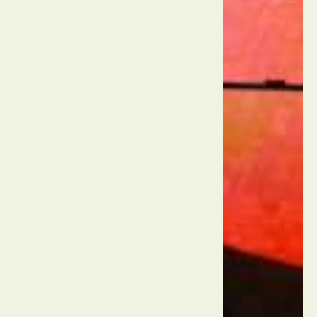
מוזיאון
בוימנס
ואן
בוינינגן
רוטרדם
הולנד
בתים
הקוביה