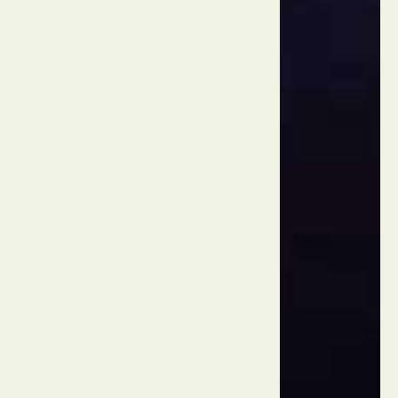
ארה"ב
לוס
אנג'לס
אולם
הקונצרטים
וולט
דיסני
ארה"ב
לוס
אנג'לס