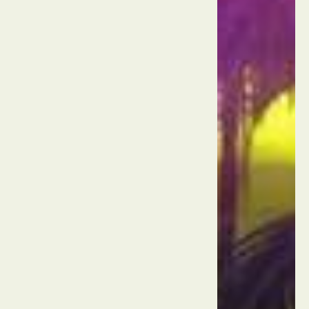
רציף
סנטה
מוניקה
ארה"ב
לוס
אנג'לס
ווניס