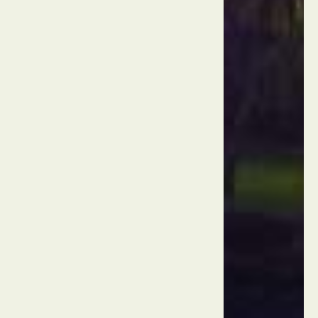
ביץ'
ארה"ב
לוס
אנג'לס
מוזיאון
אמנות
מחוז
לוס
אנג'לס