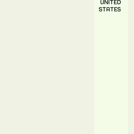
United
ארהב,
States
בוורלי
הילס"