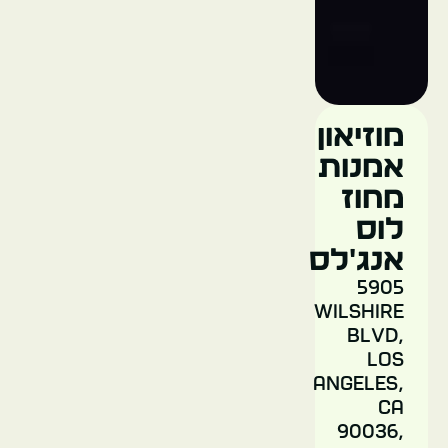
Hollywood
מוזיאון
Walk
of
אמנות
Fame
מחוז
לוס
ארה"ב
אנג'לס
לוס
5905
אנג'לס
Wilshire
Blvd,
Los
Angeles,
CA
90036,