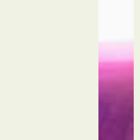
ארה"ב
לוס
אנג'לס
הגטי
סנטר
ארה"ב
לוס
אנג'לס