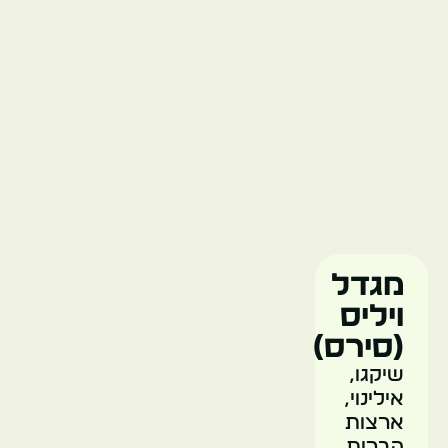
מוזיאון
פילד
ארצות
הברית
שיקגו
מגדל
ויליס
(סירס)
שיקגו,
אילינוי,
בית
ארצות
הקברות
הברית,