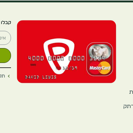
קבלו 
תקנ
את
רתק