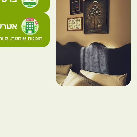
אטרקצ
תצוגות אומנות, סיור