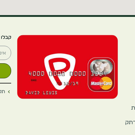
קבלו 
תקנ
את
רתק