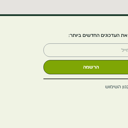
כנסיית קנדלריה
ברזיל
ריו דה ז'ניירו
את העדכונים החדשים ביותר:
הרשמה
מצודת קופקבנה
ון השימוש
ברזיל
ריו דה ז'ניירו