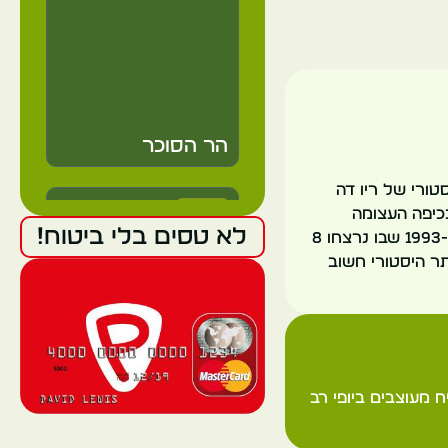
הר הסוכר
במרכז ההיסטורי של ריו דה
ברזיל
ת שלה, בכיפה העצומה
לא טסים בלי ביטוח!
ובפנים המעוטרים ביופי. הכנסייה הייתה עדה לאירועים היסטוריים רבים, כולל הטבח ב-1993 שבו נרצחו 8
ריו דה ז'ניירו
תר היסטורי חשוב
 מעוצבים ביופי רב
פסל ישו המושיע