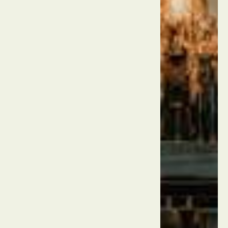
איטליה
רומא
מזרקת
טרווי
איטליה
רומא