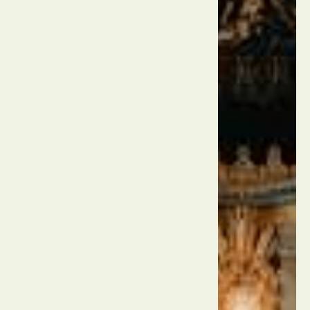
עיר
הוותיקן
איטליה
רומא
כנסיית
פטרוס
הקדוש