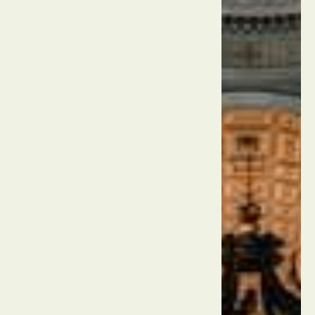
איטליה
רומא
הפנתיאון
איטליה
רומא