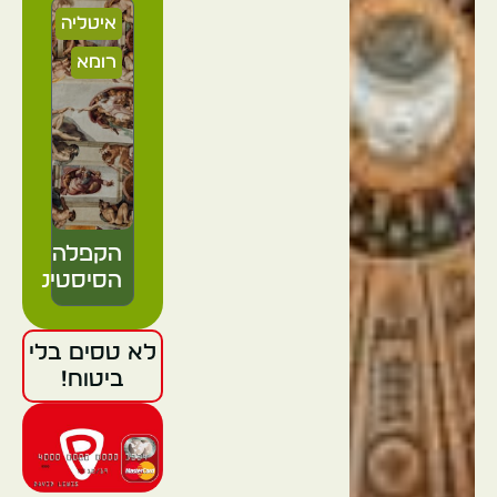
איטליה
רומא
הקפלה
הסיסטינית
לא טסים בלי
איטליה
ביטוח!
רומא