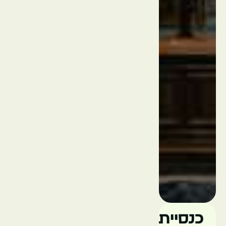
המדרגות
הספרדיות
איטליה
רומא
פיאצה
נאבונה
כנסיית