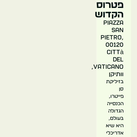
פטרוס
איטליה
הקדוש
רומא
Piazza
San
Pietro,
00120
Città
del
וילה
Vaticano,
בורגזה
וותיקן
בזיליקת
סן
פייטרו,
הכנסייה
הגדולה
בעולם,
היא שיא
אדריכלי