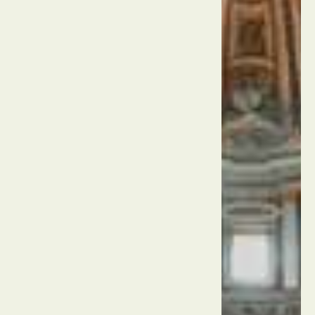
הקולוסיאום
איטליה
רומא
הפורום
הרומאי