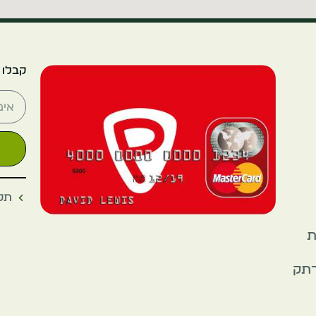
קבלו 
תקנ
את
רתק