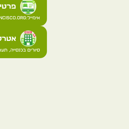
פרטי 
אימייל:
ncisco.org
אטרקצ
סיורים בכנסייה, תער