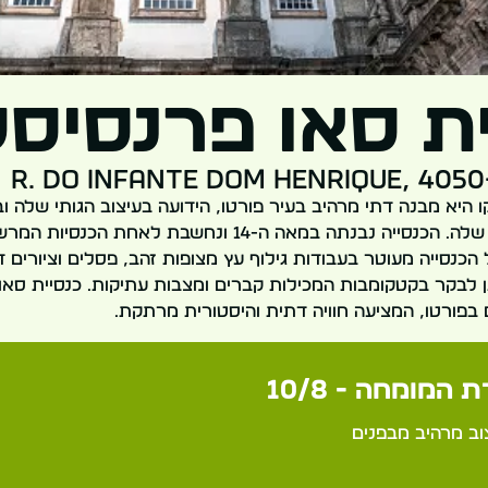
ת סאו פרנסיסק
R. do Infante Dom Henrique, 405
 היא מבנה דתי מרהיב בעיר פורטו, הידועה בעיצוב הגותי שלה וב
הפנימיים המפוארים שלה. הכנסייה נבנתה במאה ה-14 ונחשבת לאחת 
הכנסייה מעוטר בעבודות גילוף עץ מצופות זהב, פסלים וציורים 
 לבקר בקטקומבות המכילות קברים ומצבות עתיקות. כנסיית סאו 
פורטו, המציעה חוויה דתית והיסטורית מרתקת.
 המומחה - 10/8
צוב מרהיב מבפנים