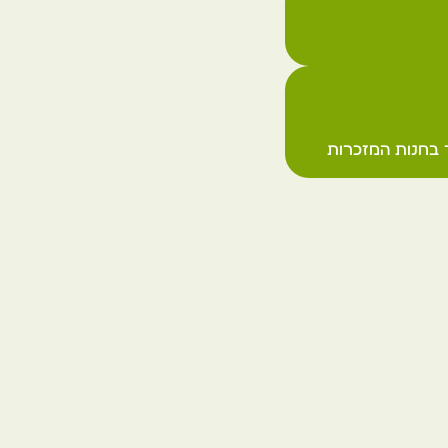
של אוטרכט
הולנד
אוטרכט
ור בחנות המזכרות
הבית המעגלי
הולנד
אוטרכט