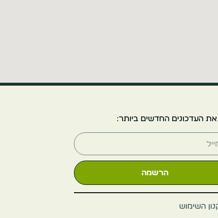
טירת דה האר
הולנד
אוטרכט
את העדכונים החדשים ביותר:
הרשמה
מוזיאון הרכבת
הלאומי
ון השימוש
הולנד