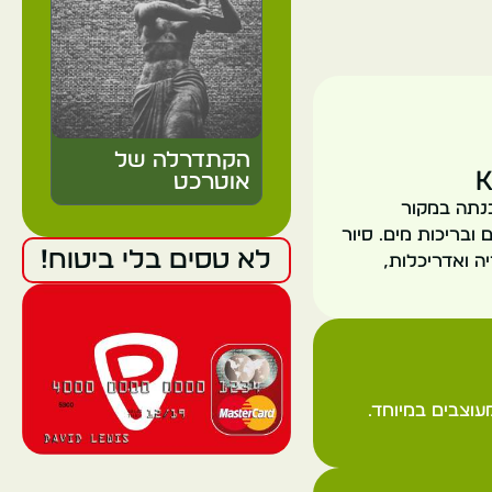
הקתדרלה של
K
אוטרכט
. הטירה נבנתה במקור
 בגנים מטופחים ובריכות מים. סיור
הולנד
לא טסים בלי ביטוח!
ה ואדריכלות,
אוטרכט
 וגנים מעוצבים במיוחד.
המוזיאון המרכזי