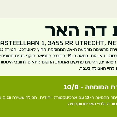
 דה האר
asteellaan 1, 3455 RR Utrecht, N
טירת דה האר היא טירה מרשימה מהמאה ה-14, הממוקמת מחוץ לאוטרכט
כמבצר, אך שופצה בסגנון ניאו-גותי במאה ה-19. המבנה המפואר מוקף
פוארים, רהיטים עתיקים ואמנות. המקום מתאים לחובבי היסטורי
לחיי האצולה בעבר.
 המומחה - 10/8
טירה מלכותית מרשימה מהמאה ה-13 עם ארכיטקטורה ייחודית, תכולה עשירה
ריה ולחיי האריסטוקרטיה.