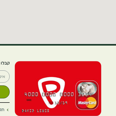
קבלו 
תקנ