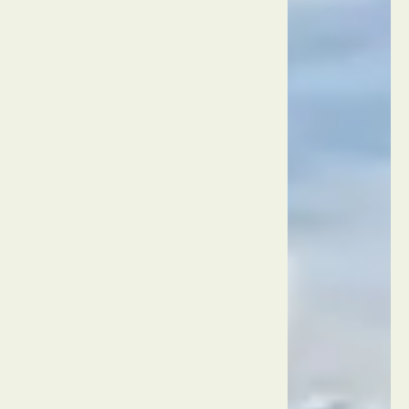
אי פי
פי
תאילנד
פוקט
פארק
הלאומי
סירינאט