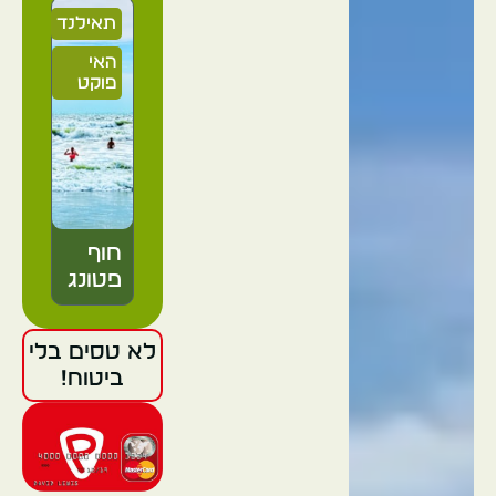
תאילנד
האי
פוקט
חוף
פטונג
לא טסים בלי
תאילנד
ביטוח!
פוקט