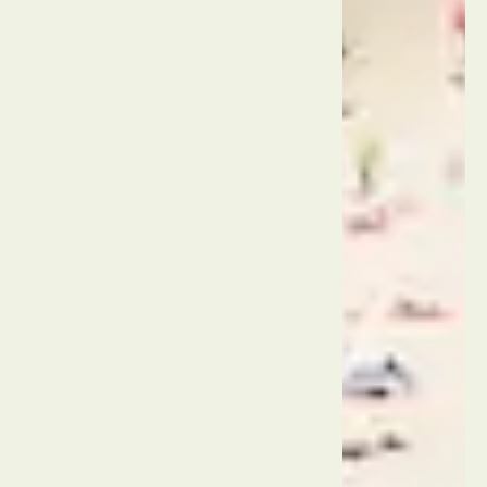
פוקט
תאילנד
פוקט
ג'יימס
בונד
איילנד
תאילנד
פוקט