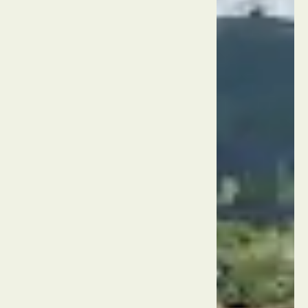
תאילנד
האי
פוקט
חוף
קארון
תאילנד
האי
פוקט