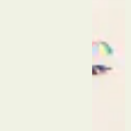
חוף
קאמאלה
תאילנד
פוקט