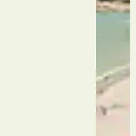
חוף
קטה
תאילנד
פוקט
ביג
בודה