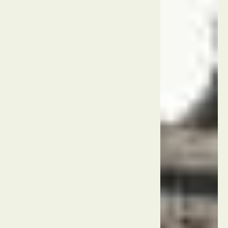
העיר
האסורה
סין
בייג'ינג
|
שניאנג
הארמונות
הקיסריים