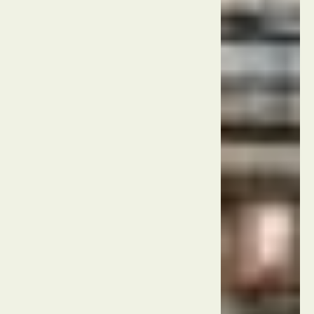
סין
בייג'ינג
כיכר
טיאנאנמן
סין
בייג'ינג