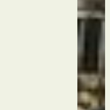
ארמון
הקיץ
סין
בייג'ינג
מקדש
השמיים