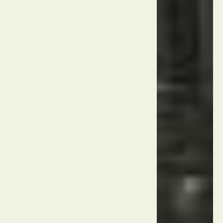
הבונדס
סין
בייג'ינג
798