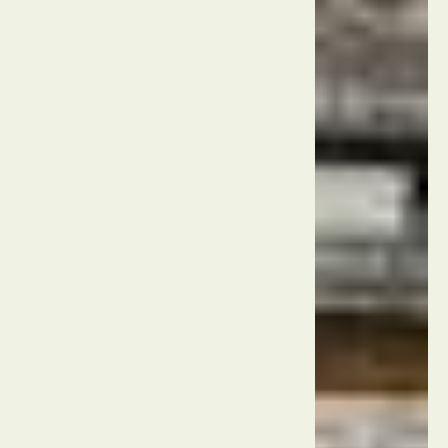
של
שושלות
מינג
וצ'ינג
בבייג'ינג
ובשניאנג
סין
בייג'ינג
עיר
אסורה