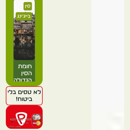
סין
בייג'ינג
חומת
הסין
הגדולה
לא טסים בלי
ביטוח!
סין
בייג'ינג