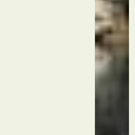
סין
בייג'ינג
הגן
הבוטני
של
בייג'ינג
סין
בייג'ינג