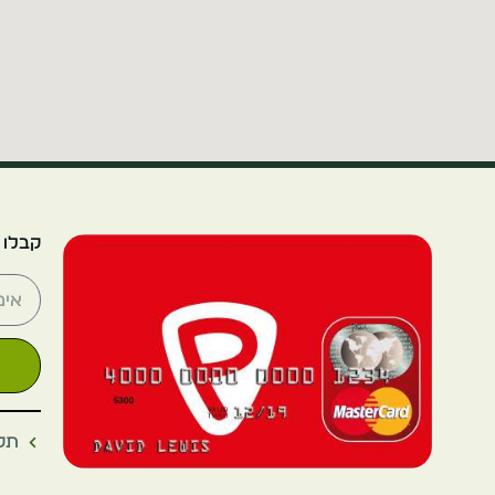
קבלו 
תקנ