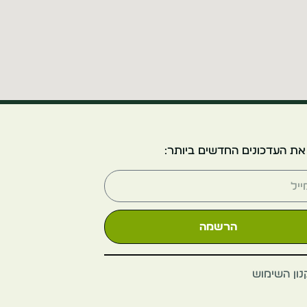
פורט האוס
בלגיה
אנטוורפן
את העדכונים החדשים ביותר:
קתדרלת גבירתנו
הרשמה
בלגיה
אנטוורפן
ון השימוש