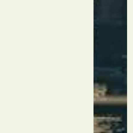
לה
וייה
שריטה
מרסיי
צרפת
ארמון