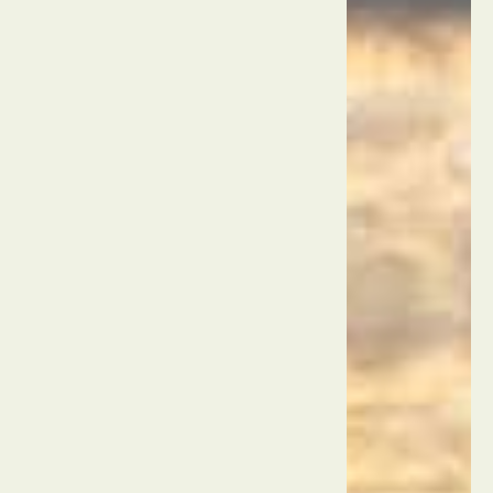
הנמל
העתיק
של
מרסיי
מרסיי
צרפת