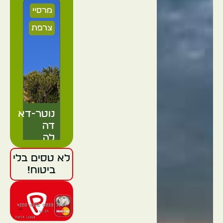
מרסיי
צרפת
נוטר-דאם
דה
לה
גארד
לא טסים בלי
ביטוח!
מרסיי
צרפת