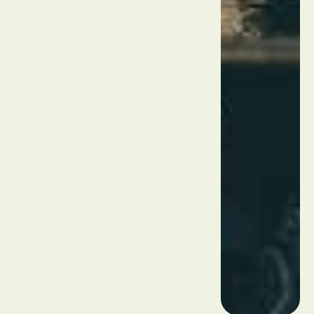
לונגשאן
מרסיי
צרפת
לה
פאנייה
מרסיי
צרפת