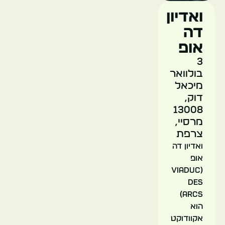
ואדיון
דה
אופ
3
Mucem
בולוואר
(מוזיאון
מיכאל
התרבויות
דוק,
האירופאיות
13008
והים
מרסיי,
תיכוניות)
צרפת
ואדיון דה
אופ
מרסיי
(Viaduc
צרפת
des
Arcs)
הוא
אקוודוקט