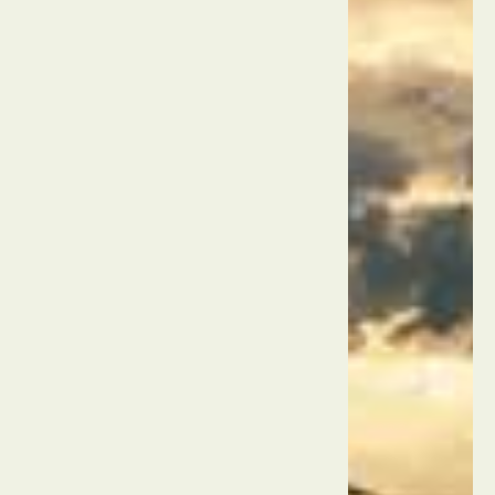
צ'אטו
דיף
מרסיי
צרפת
פארק
לאומי
קאלאנק
מרסיי