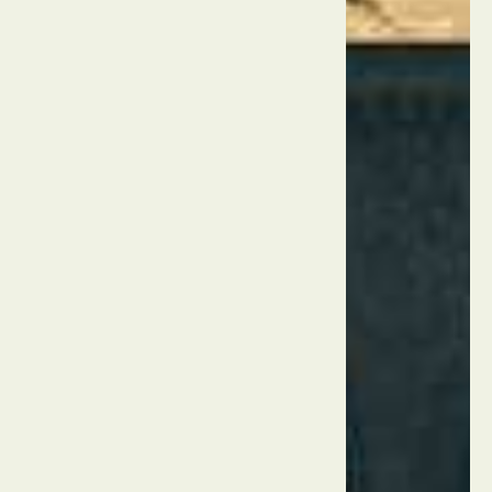
צרפת
מוזיאון
ההיסטוריה
של
מרסיי
מרסיי
צרפת