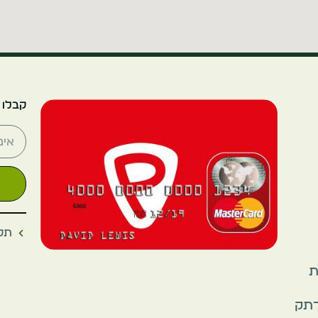
קבלו 
תקנ
את
רתק