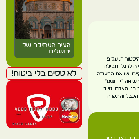
העיר העתיקה של
ירושלים
סטוריה. על פי
ה לרגל ותפילה
ישראל
לא טסים בלי ביטוח!
ים ישו את הסעודה
שואה "יד ושם"
ירושלים
בני האדם. טיול
 הסבל והתקווה
הכותל המערבי
 דוד לצד נופים