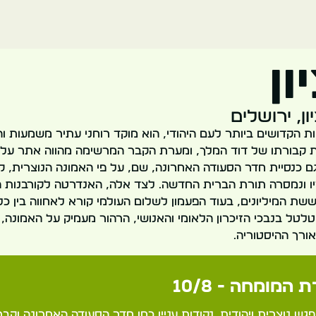
ון
ן, ירושלים
ת הקדושים ביותר לעם היהודי, הוא מוקד רוחני עתיר משמעות והי
 קבורתו של דוד המלך, ומערת הקבר המרשימה מהווה אתר עליי
ם כנסיית חדר הסעודה האחרונה, שם, על פי האמונה הנוצרית, קי
ו ונמסרה תורת הברית החדשה. לצד אלה, האנדרטה לקורבנות ה
שת המיליונים, בעוד הפעמון לשלום העולמי קורא לאחווה בין כל 
טלטל בנבכי הזיכרון הלאומי והאנושי, הרהור מעמיק על האמונה,
אורך ההיסטוריה.
 המומחה - 10/8
פגש נוצרית ויהודית. נקודות עניין כמו חדר הסעודה האחרונה וקבר