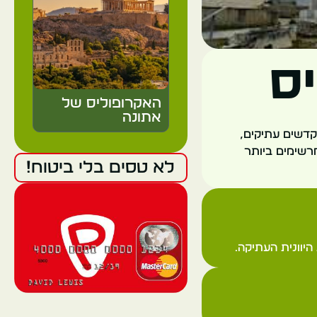
ס
האקרופוליס של
אתונה
מקדשים עתיקים,
א אחד המבנים המרשימים ביותר
יוון
לא טסים בלי ביטוח!
אתונה
יוונית העתיקה.
הפרתנון