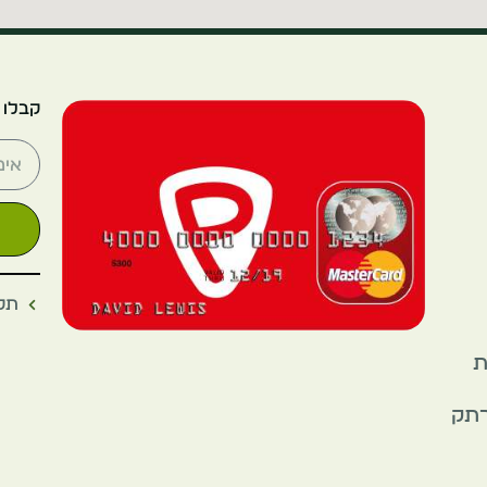
קבלו 
תקנ
את
רתק