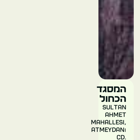
ארמון
דולמהבהצ'ה
טורקיה
איסטנבול
המסגד
הכחול
Sultan
Ahmet
Mahallesi,
הציסטרנה
Atmeydanı
הבזיליקה
Cd.