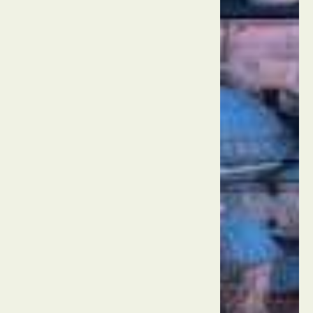
טורקיה
איסטנבול
מגדל
גלטה
טורקיה
איסטנבול