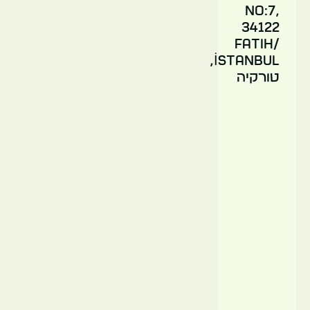
No:7,
34122
טורקיה
Fatih/
İstanbul,
איסטנבול
טורקיה
רחוב
איסטיקלאל