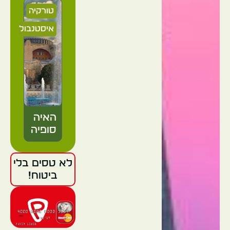
טורקיה
איסטנבול
האיה
סופיה
לא טסים בלי
טורקיה
ביטוח!
איסטנבול