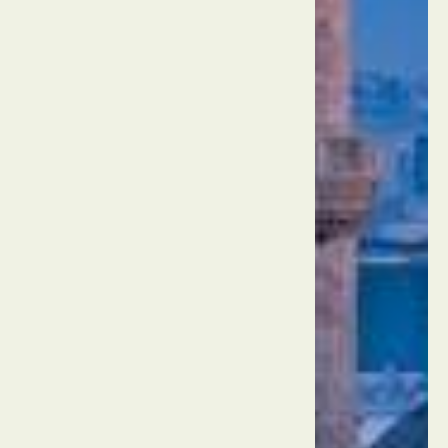
טורקיה
איסטנבול
הבזאר
הגדול
טורקיה
איסטנבול