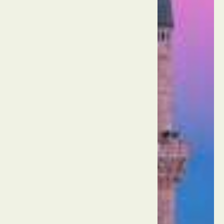
המסגד
הכחול
טורקיה
איסטנבול
ארמון
טופקאפי