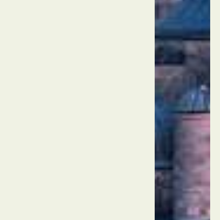
מצר
הבוספורוס
טורקיה
איסטנבול
מסגד
סולימאן
המפואר