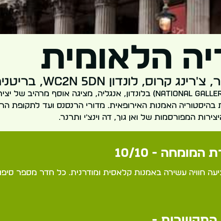
יה הלאומית
 קרוס, לונדון WC2N 5DN, בריטניה
הגלריה הלאומית (National Gallery) בלונדון, אנגליה, מציגה אוסף מרהיב 
בהיסטוריה האמנות האירופאית. מדורי הרנסנס ועד לתקופת הרו
צירות המפורסמות של ואן גוך, דה וינצ'י ותרנר.
 המומחה - 10/10
עה חוויה עשירה באמנות קלאסית ומודרנית. כל חדר מספר סיפור
התקשרות -