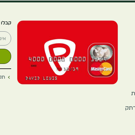
קבלו 
תקנ
את
רתק