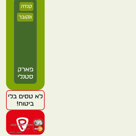
קנדה
ונקובר
פארק
סטנלי
לא טסים בלי
קנדה
ביטוח!
ונקובר