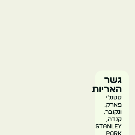
גן
החיות
של
גרנדר
ונקובר
גשר
האריות
סטנלי
פארק,
ונקובר,
קנדה,
Stanley
Park