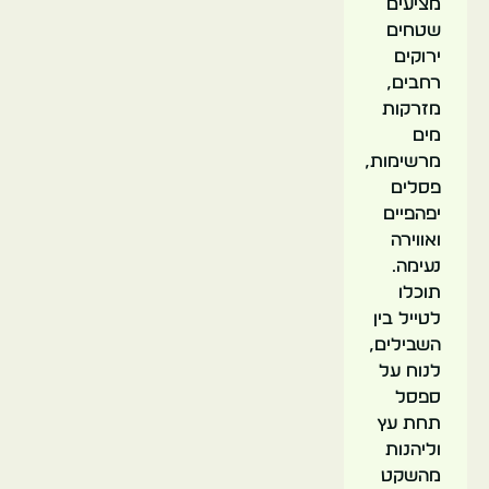
מציעים
שטחים
אצטדיון
ירוקים
מסטאיה
רחבים,
מזרקות
מים
ולנסיה
מרשימות,
ספרד
פסלים
יפהפיים
ואווירה
נעימה.
תוכלו
לטייל בין
השבילים,
פלאו
לנוח על
דה
ספסל
לס
תחת עץ
ארטס
וליהנות
ריינה
מהשקט