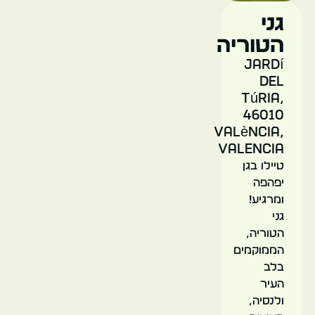
ספרד
גני
הטוריה
Jardí
del
Túria,
46010
כיכר
València,
הבתולה
Valencia
טיילו בגן
יפהפה
ולנסיה
ומרגיע!
גני
ספרד
הטוריה,
הממוקמים
בלב
העיר
ולנסיה,