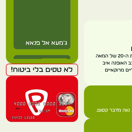
ג'מעא אל פנאא
גן מג'ורל הוא אחד הגנים הבוטניים היפים והמרשימים במרוקו. הוא תוכנן במקור בשנות ה-20 של המאה
Morocco
רכש ושופץ על ידי מעצב האופנה איב
לא טסים בלי ביטוח!
ים מרוקאיים
Marrakech
נווה מדבר קסום.
גן מג'ורל