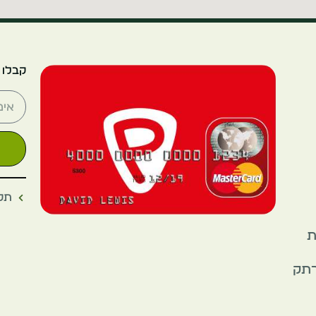
קבלו 
תקנ
את
רתק