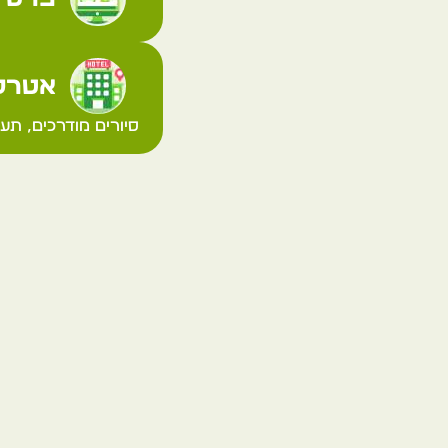
אטרקצ
סיורים מודרכים, תע