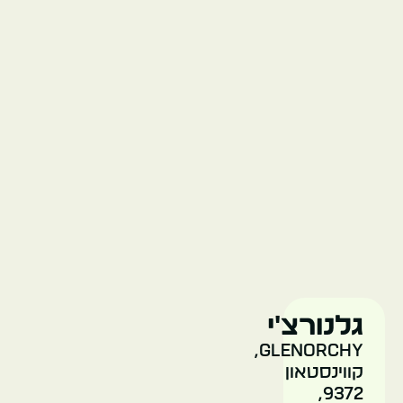
גלנורצ'י
Glenorchy,
קווינסטאון
9372,