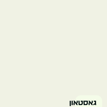
גן
החיות
של
גרנדר
ונקובר
גאסטאון