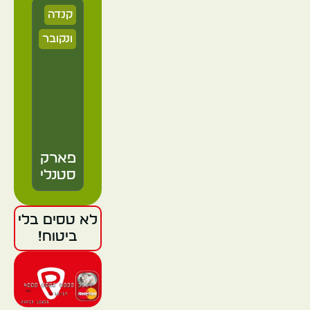
קנדה
ונקובר
פארק
סטנלי
לא טסים בלי
קנדה
ביטוח!
ונקובר