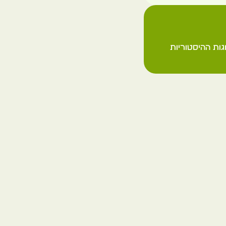
צרפת
לוריאן
ות ההיסטוריות
בסיס הצוללות
קרומן
צרפת
לוריאן