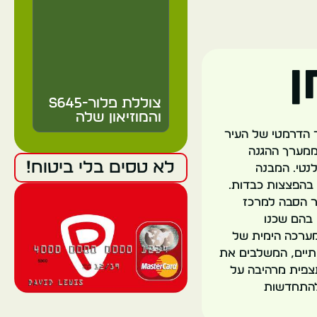
ן
צוללת פלור-S645
והמוזיאון שלה
ר הדרמטי של העיר
ס נבנה על ידי הגרמנים בין 1941 ל-1944 כחלק ממערך ההגנה
צרפת
לא טסים בלי ביטוח!
נטי. המבנה
 של 3.5 מטרים, תוכנן לעמוד בהפצצות כבדות.
לוריאן
 שנות ה-90. כיום, הבסיס עבר הסבה למרכז
 בהם שכנו
מערכה הימית של
תיים, המשלבים את
תצפית מרהיבה על
ולהתחדשות
אצטדיון מוסטואר