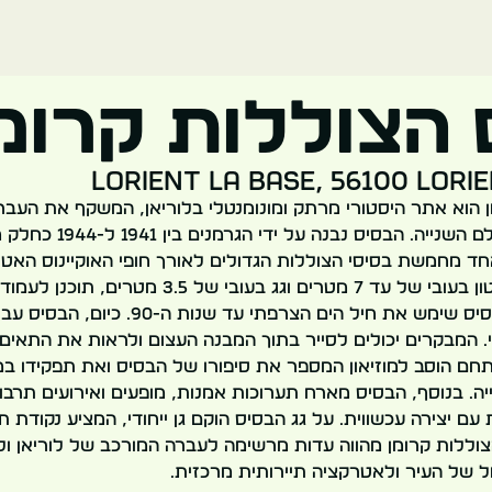
הצוללות קרומ
Lorient La Base, 56100 Lori
 הוא אתר היסטורי מרתק ומונומנטלי בלוריאן, המשקף את העב
במהלך מלחמת העולם השנייה. הבסי
חד מחמשת בסיסי הצוללות הגדולים לאורך חופי האוקיינוס האטל
העצום, עם קירות בטון בעובי של עד 7 מטרים וגג בעובי
לאחר המלחמה, הבסיס שימש את חיל הים הצרפתי עד
די. המבקרים יכולים לסייר בתוך המבנה העצום ולראות את התאים
חם הוסב למוזיאון המספר את סיפורו של הבסיס ואת תפקידו ב
. בנוסף, הבסיס מארח תערוכות אמנות, מופעים ואירועים תרבו
עם יצירה עכשווית. על גג הבסיס הוקם גן ייחודי, המציע נקודת 
צוללות קרומן מהווה עדות מרשימה לעברה המורכב של לוריאן 
ל של העיר ולאטרקציה תיירותית מרכזית.