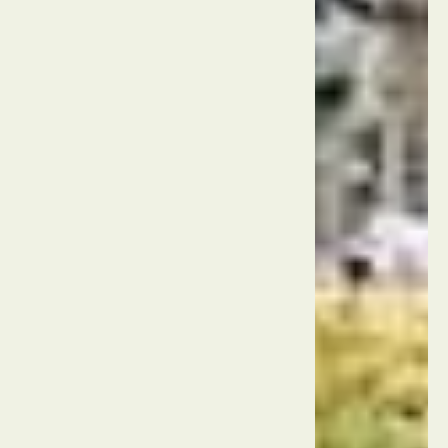
גשר
הטאוור
הממלכה
המאוחדת
לונדון
ביג בן
ובתי
הפרלמנט