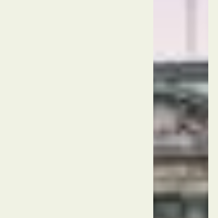
המוזיאון
הבריטי
הממלכה
המאוחדת
לונדון
ארמון
בקינגהאם