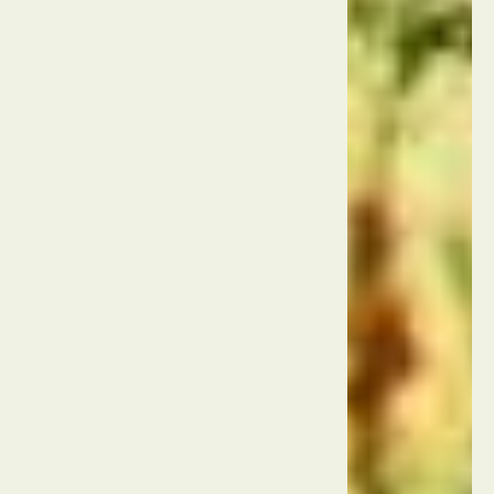
הממלכה
המאוחדת
לונדון
אביי
וסטמינסטר
הממלכה
המאוחדת
לונדון