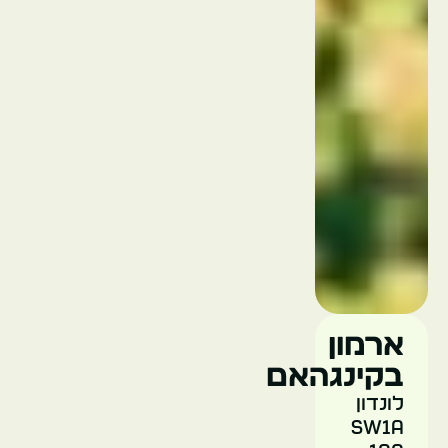
הגלריה
הלאומית
הממלכה
המאוחדת
לונדון
ארמון
בקינגהאם
לונדון
טייט
SW1A
מודרן