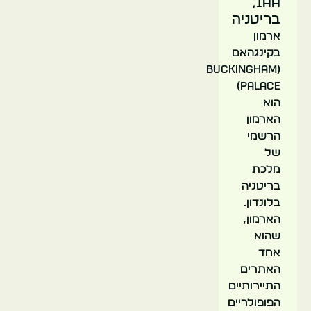
1AA,
בריטניה
ארמון
הממלכה
בקינגהאם
המאוחדת
לונדון
(Buckingham
Palace)
הוא
הארמון
הרשמי
של
מלכת
הייד
בריטניה
פארק
בלונדון.
הארמון,
שהוא
אחד
האתרים
התיירותיים
הפופולריים