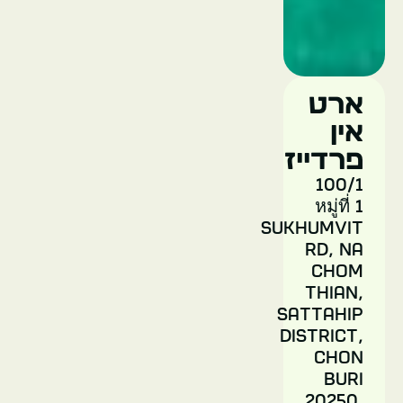
נונג
נוץ'
ארט
גארדן
אין
פרדייז
תאילנד
100/1
หมู่ที่ 1
פאטאיה
Sukhumvit
Rd, Na
Chom
Thian,
Sattahip
District,
Chon
מיני
Buri
סיאם
20250,