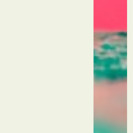
ארט
אין
פרדייז
תאילנד
פאטאיה