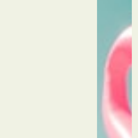
אי
קוה
לאן
תאילנד
פטאיה
פארק
המים