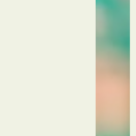
גן
הפסלים
הענקיים
תאילנד
פאטאיה
פאטאיה
פלוטינג
מרקט