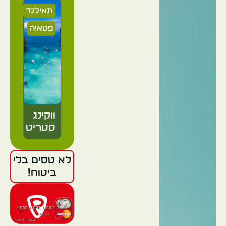
תאילנד
פטאיה
ווקינג
סטריט
לא טסים בלי
תאילנד
ביטוח!
פאטאיה