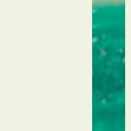
תאילנד
פאטאיה
טיפאני'ס
שואו
תאילנד
פאטאיה