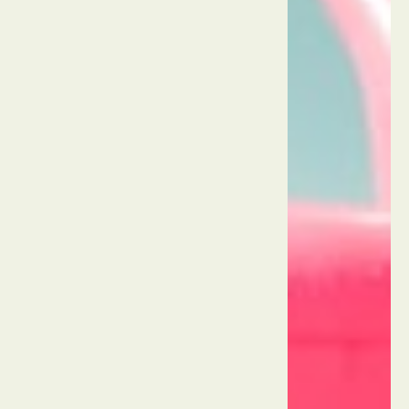
רמאיאנה
תאילנד
פאטאיה
סנקטוארי
אוף
טרות'
תאילנד
פאטאיה