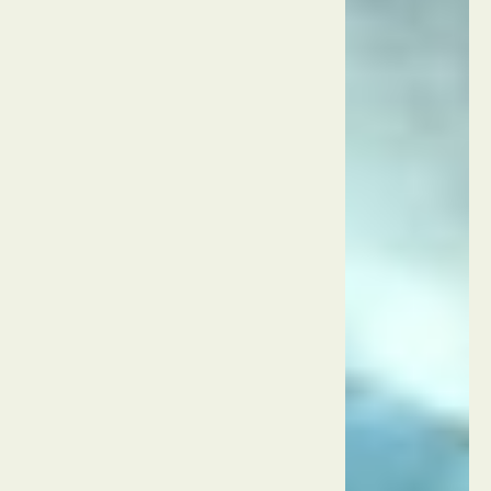
טורקיה
אנטליה
מגדל
השעון
טורקיה
אנטליה