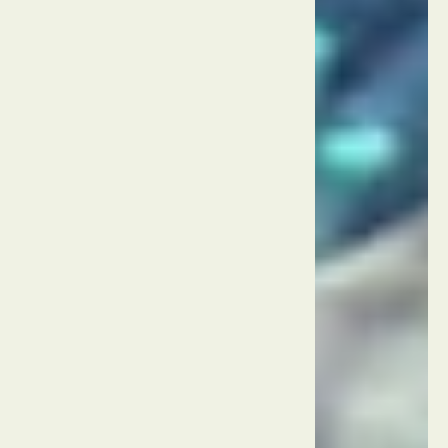
העיר
העתיקה
(קאלצ'י)
טורקיה
אנטליה
מוזיאון
אנטליה