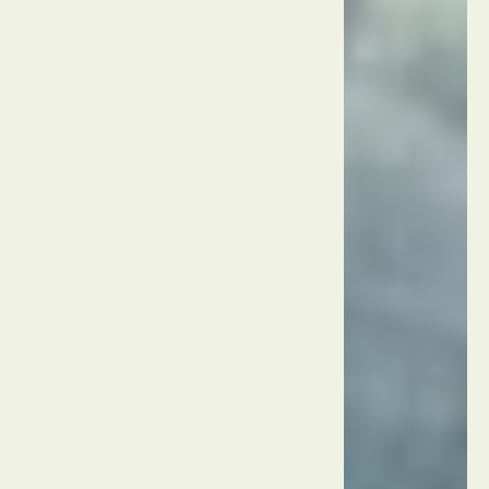
טורקיה
אנטליה
מפלי
דודן
טורקיה
אנטליה