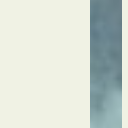
פארק
קוניאלטי
טורקיה
אנטליה
אקווריום
אנטליה