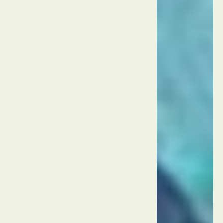
יאט
לימאן
טורקיה
אנטליה
פארק
הטבע