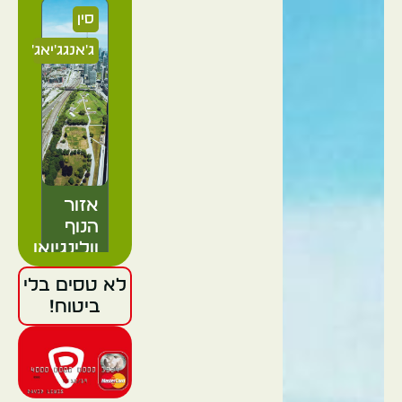
סין
ג'אנגג'יאג'י
אזור
הנוף
וולינגיואן
לא טסים בלי
ביטוח!