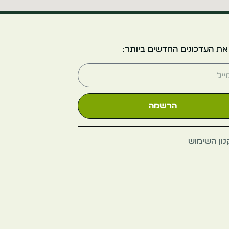
מוזיאון האמנות
המודרנית (MoMA)
את העדכונים החדשים ביותר:
ארה"ב
ניו יורק
הרשמה
ון השימוש
אובזרבטורי One
World
ארה"ב