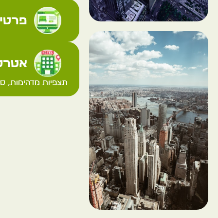
פרטי 
אטרקצ
תצפיות מדהימות, סי