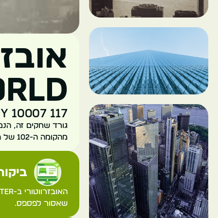
rld
117 West St, New York, NY 10007, ארצות הברית
גורד שחקים זה, הנמצ
מהקומה ה-102 של הבניין ניתן ליהנות מתצפית מרהיבה על כל העיר ניו יורק.
ביקורת
שאסור לפספס.