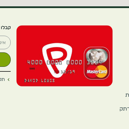
קבלו 
תקנ
את
רתק