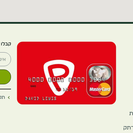
קבלו 
תקנ
את
רתק