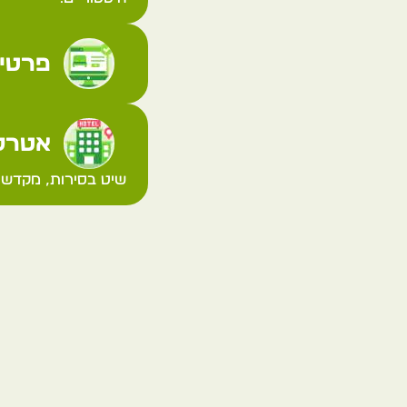
פרטי 
אטרקצ
שיט בסירות, מקדש ג