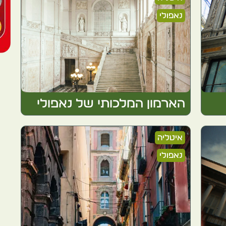
נאפולי
הארמון המלכותי של נאפולי
איטליה
נאפולי