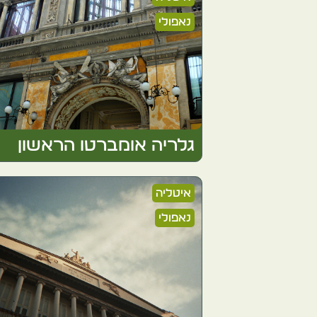
נאפולי
גלריה אומברטו הראשון
איטליה
נאפולי