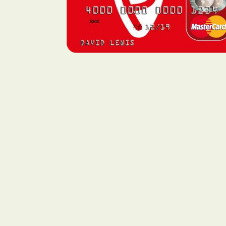
מאצ'ו פיצ'ו
סין
בייג'ינג
חומת הסין הגדולה
Mexico