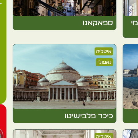
מי
ספאקאנו
איטליה
נאפולי
כיכר פלבישיטו
איטליה