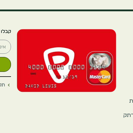
קבלו 
תקנ
את
רתק