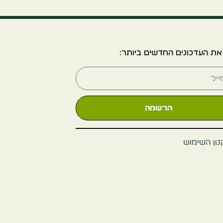
פטרה
הממלכה המאוחדת
את העדכונים החדשים ביותר:
סולסברי
הרשמה
סטונהנג'
ון השימוש
יוון
אתונה