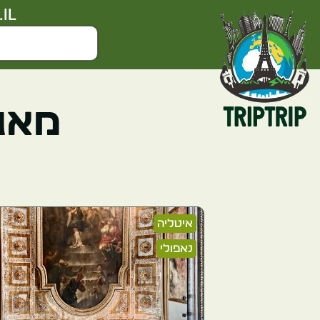
il
מאגר
איטליה
נאפולי