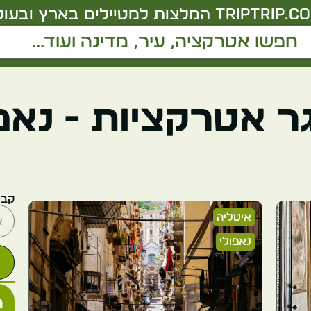
triptrip.co.
המלצות למטיילים בארץ ובעול
 אטרקציות - נאפ
קבל
איטליה
נאפולי
מ